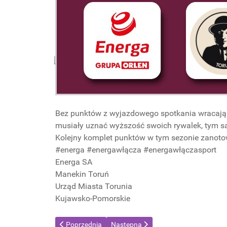
Bez punktów z wyjazdowego spotkania wracają
musiały uznać wyższość swoich rywalek, tym 
Kolejny komplet punktów w tym sezonie zanotow
#energa #energawłącza #energawłączasport
Energa SA
Manekin Toruń
Urząd Miasta Torunia
Kujawsko-Pomorskie
Poprzednia strona: Energa Manekin Toruń z Pucharem
Następna strona: Porażka w derbach
Poprzednia
Następna