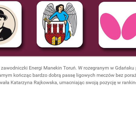
 zawodniczki Energi Manekin Toruń. W rozegranym w Gdańsku
samym kończąc bardzo dobrą passę ligowych meczów bez poraż
ała Katarzyna Rajkowska, umacniając swoją pozycję w rankingu
 Polski!
!